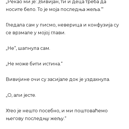
„Рекао ми је: ‚Вивијан, ти и деца треба да
носите бело. То је моја последња жеља.‘“
Гледала сам у писмо, неверица и конфузија су
се врзмале у мојој глави.
„Не“, шапнула сам.
„Не може бити истина.“
Вивијине очи су засијале док је уздахнула.
„О, али јесте.
Хтео је нешто посебно, и ми поштоваћемо
његову последњу жељу.“