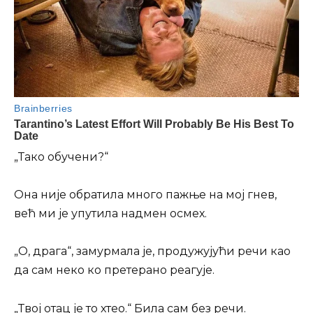
„Тако обучени?“
Она није обратила много пажње на мој гнев,
већ ми је упутила надмен осмех.
„О, драга“, замурмала је, продужујући речи као
да сам неко ко претерано реагује.
„Твој отац је то хтео.“ Била сам без речи.