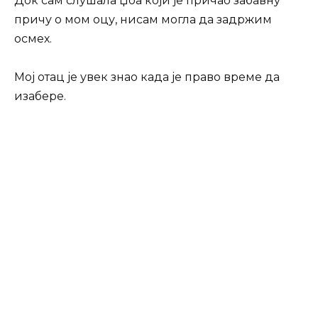
Док сам слушала Џоа који је причао забавну
причу о мом оцу, нисам могла да задржим
осмех.
Мој отац је увек знао када је право време да
изабере.