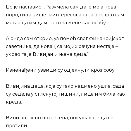
Џо је наставио: „Разумела сам да је моја нова
породица више заинтересована за оно што сам
могао да им дам, него за мене као особу.
А онда сам открио, уз помоћ свог финансијског
саветника, да новац са мојих рачуна нестаје –
украо га је Вивијан и њена деца.“
Изненађени узвици су одјекнули кроз собу.
Вивијина деца, која су тако надмено ушла, сада
су седела у стиснутој тишини, лица им била као
креда.
Вивијан, јасно потресена, покушала је да се
противи.