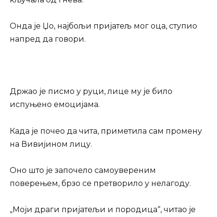
Онда је Џо, најбољи пријатељ мог оца, ступио
напред да говори.
Држао је писмо у руци, лице му је било
испуњено емоцијама.
Када је почео да чита, приметила сам промену
на Вивијином лицу.
Оно што је започело самоувереним
поверењем, брзо се претворило у нелагоду.
„Моји драги пријатељи и породица“, читао је