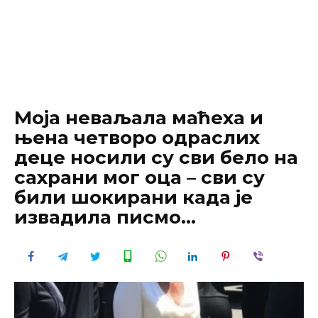
Моја неваљала маћеха и
њена четворо одраслих
деце носили су сви бело на
сахрани мог оца – сви су
били шокирани када је
извадилa писмо…