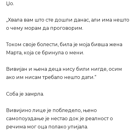
Џо.
„Хвала вам што сте дошли данас, али има нешто
о чему морам да проговорим.
Током своје болести, била је моја бивша жена
Марта, која се бринула о мени.
Вивијан и њена деца нису били нигде, осим
ако им нисам требало нешто дати.“
Соба је замрла.
Вивијино лице је побледело, њено
самопоуздање је нестао док је реалност о
речима мог оца полако упијала.