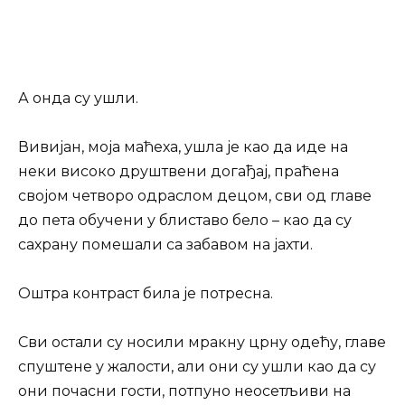
А онда су ушли.
Вивијан, моја маћеха, ушла је као да иде на
неки високо друштвени догађај, праћена
својом четворо одраслом децом, сви од главе
до пета обучени у блиставо бело – као да су
сахрану помешали са забавом на јахти.
Оштра контраст била је потресна.
Сви остали су носили мракну црну одећу, главе
спуштене у жалости, али они су ушли као да су
они почасни гости, потпуно неосетљиви на