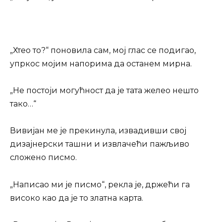
„Хтео то?“ поновила сам, мој глас се подигао,
упркос мојим напорима да останем мирна.
„Не постоји могућност да је тата желео нешто
тако…“
Вивијан ме је прекинула, извадивши свој
дизајнерски ташни и извлачећи пажљиво
сложено писмо.
„Написао ми је писмо“, рекла је, држећи га
високо као да је то златна карта.