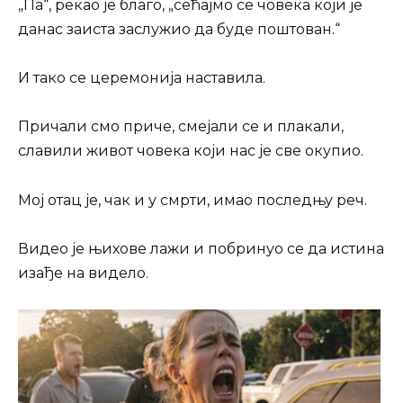
„Па“, рекао је благо, „сећајмо се човека који је
данас заиста заслужио да буде поштован.“
И тако се церемонија наставила.
Причали смо приче, смејали се и плакали,
славили живот човека који нас је све окупио.
Мој отац је, чак и у смрти, имао последњу реч.
Видео је њихове лажи и побринуо се да истина
изађе на видело.