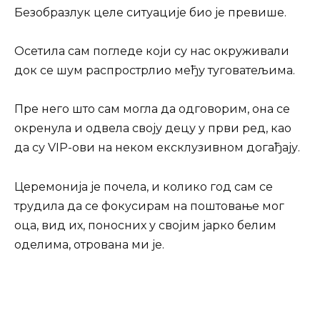
Безобразлук целе ситуације био је превише.
Осетила сам погледе који су нас окруживали
док се шум распрострлио међу туговатељима.
Пре него што сам могла да одговорим, она се
окренула и одвела своју децу у први ред, као
да су VIP-ови на неком ексклузивном догађају.
Церемонија је почела, и колико год сам се
трудила да се фокусирам на поштовање мог
оца, вид их, поносних у својим јарко белим
оделима, отрована ми је.