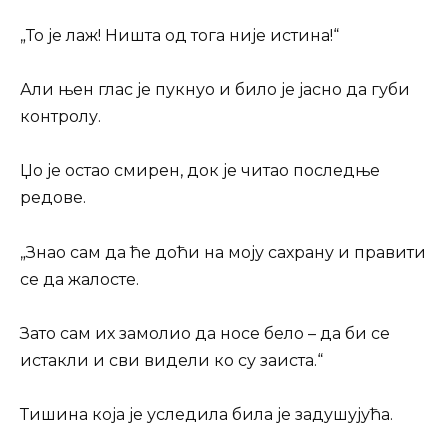
„То је лаж! Ништа од тога није истина!“
Али њен глас је пукнуо и било је јасно да губи
контролу.
Џо је остао смирен, док је читао последње
редове.
„Знао сам да ће доћи на моју сахрану и правити
се да жалосте.
Зато сам их замолио да носе бело – да би се
истакли и сви видели ко су заиста.“
Тишина која је уследила била је задушујућа.