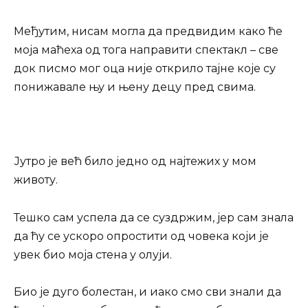
Међутим, нисам могла да предвидим како ће
моја маћеха од тога направити спектакл – све
док писмо мог оца није открило тајне које су
понижавале њу и њену децу пред свима.
Јутро је већ било једно од најтежих у мом
животу.
Тешко сам успела да се суздржим, јер сам знала
да ћу се ускоро опростити од човека који је
увек био моја стена у олуји.
Био је дуго болестан, и иако смо сви знали да