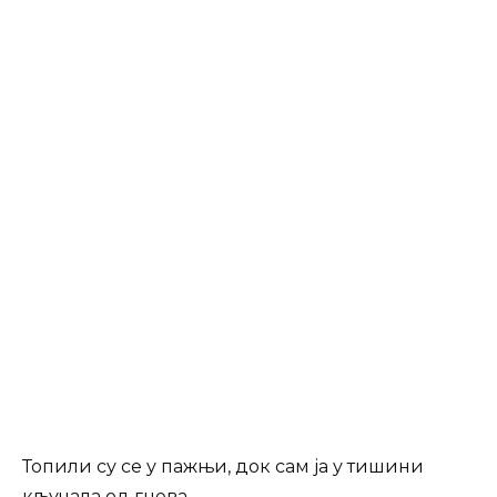
Топили су се у пажњи, док сам ја у тишини
кључала од гнева.