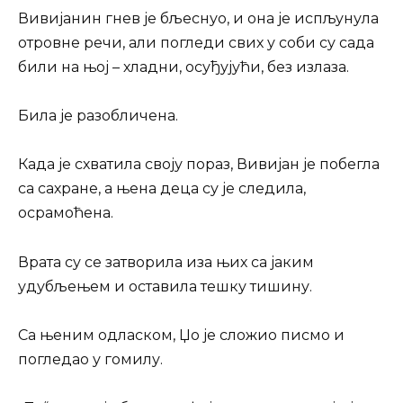
Вивијанин гнев је бљеснуо, и она је испљунула
отровне речи, али погледи свих у соби су сада
били на њој – хладни, осуђујући, без излаза.
Била је разобличена.
Када је схватила своју пораз, Вивијан је побегла
са сахране, а њена деца су је следила,
осрамоћена.
Врата су се затворила иза њих са јаким
удубљењем и оставила тешку тишину.
Са њеним одласком, Џо је сложио писмо и
погледао у гомилу.