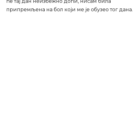
ће тај дан неизбежно доћи, нисам била
припремљена на бол који ме је обузео тог дана.