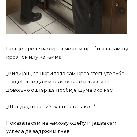
Гнев је преливао кроз мене и пробијала сам пут
кроз гомилу ка њима.
„Вивијан“, зашкрипала сам кроз стегнуте зубе,
трудећи се да ми глас остане низак, али
довољно оштар да пробије шума око нас.
„Шта урадила си? Зашто сте тако…“
Показала сам на њихову одећу и једва сам
успела да задржим гнев.