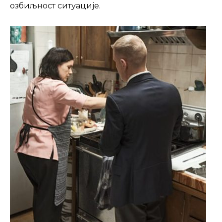
озбиљност ситуације.