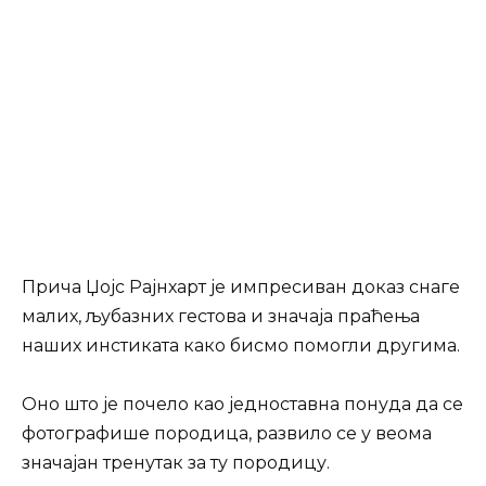
Прича Џојс Рајнхарт је импресиван доказ снаге
малих, љубазних гестова и значаја праћења
наших инстиката како бисмо помогли другима.
Оно што је почело као једноставна понуда да се
фотографише породица, развило се у веома
значајан тренутак за ту породицу.