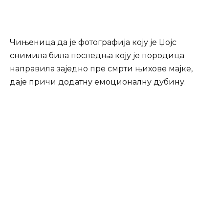
Чињеница да је фотографија коју је Џојс
снимила била последња коју је породица
направила заједно пре смрти њихове мајке,
даје причи додатну емоционалну дубину.