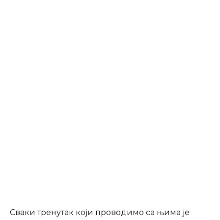
Сваки тренутак који проводимо са њима је