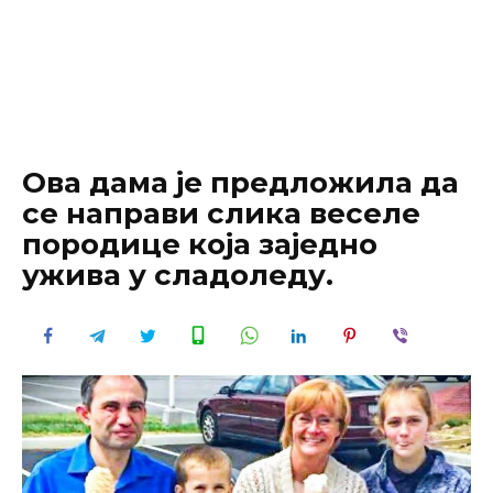
Ова дама је предложила да
се направи слика веселе
породице која заједно
ужива у сладоледу.