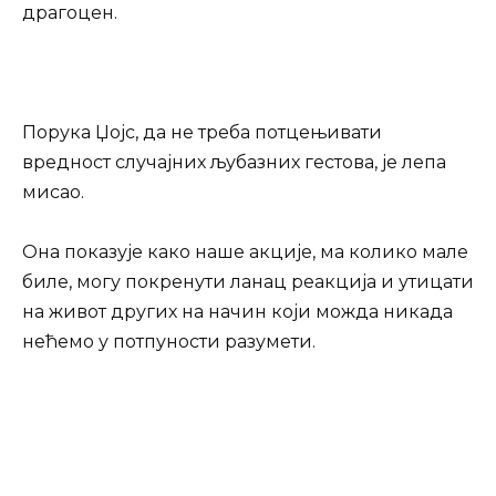
драгоцен.
Порука Џојс, да не треба потцењивати
вредност случајних љубазних гестова, је лепа
мисао.
Она показује како наше акције, ма колико мале
биле, могу покренути ланац реакција и утицати
на живот других на начин који можда никада
нећемо у потпуности разумети.