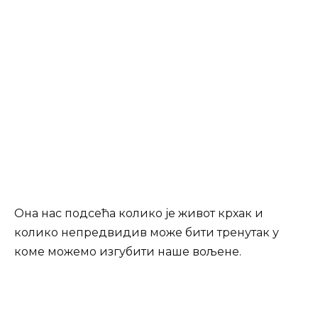
Она нас подсећа колико је живот крхак и
колико непредвидив може бити тренутак у
коме можемо изгубити наше вољене.