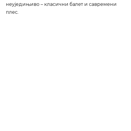
неуједињиво – класични балет и савремени
плес.