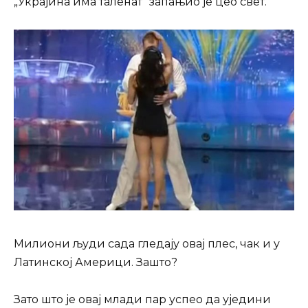
„Украјина има таленат“ запањио је цео свет.
Милиони људи сада гледају овај плес, чак и у
Латинској Америци. Зашто?
Зато што је овај млади пар успео да уједини