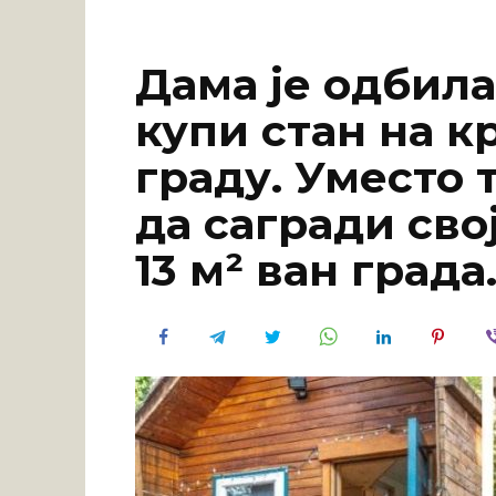
Дама је одбила
купи стан на к
граду. Уместо т
да сагради сво
13 м² ван града