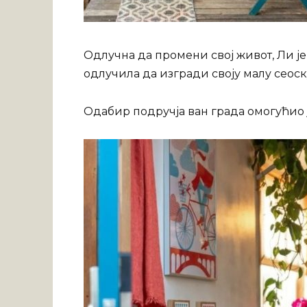
Одлучна да промени свој живот, Ли је
одлучила да изгради своју малу сеоск
Одабир подручја ван града омогућио ј