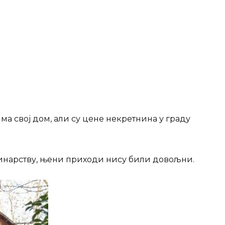
ма свој дом, али су цене некретнина у граду
инарству, њени приходи нису били довољни.