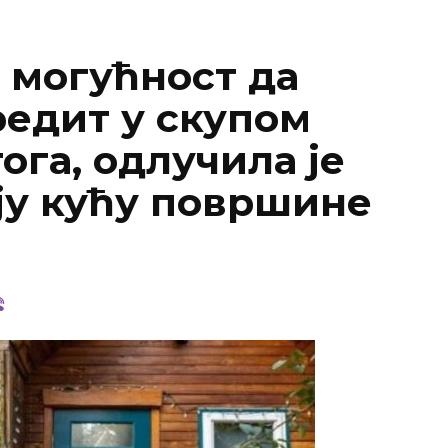
 могућност да
редит у скупом
ога, одлучила је
ју кућу површине
.