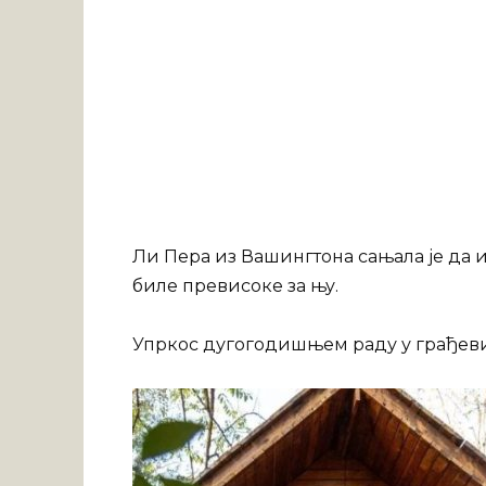
Ли Пера из Вашингтона сањала је да и
биле превисоке за њу.
Упркос дугогодишњем раду у грађев