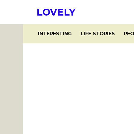
Skip
LOVELY
to
content
INTERESTING
LIFE STORIES
PEO