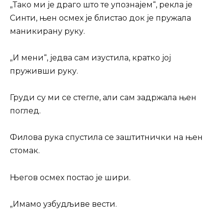
„Тако ми је драго што те упознајем“, рекла је
Синти, њен осмех је блистао док је пружала
маникирану руку.
„И мени“, једва сам изустила, кратко јој
пруживши руку.
Груди су ми се стегле, али сам задржала њен
поглед.
Филова рука спустила се заштитнички на њен
стомак.
Његов осмех постао је шири.
„Имамо узбудљиве вести.