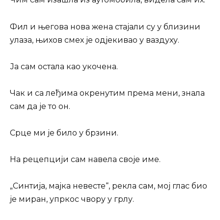
Фил и његова нова жена стајали су у близини
улаза, њихов смех је одјекивао у ваздуху.
Ја сам остала као укочена.
Чак и са леђима окренутим према мени, знала
сам да је то он.
Срце ми је било у брзини.
На рецепцији сам навела своје име.
„Синтија, мајка невесте“, рекла сам, мој глас био
је миран, упркос чвору у грлу.