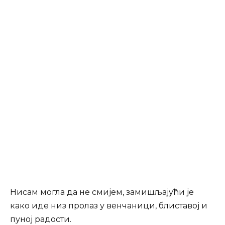
Нисам могла да не смијем, замишљајући је
како иде низ пролаз у венчаници, блиставој и
пуној радости.