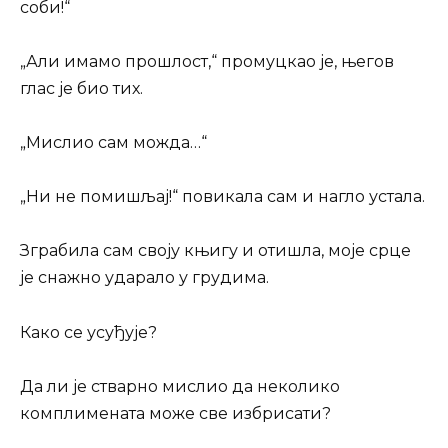
соби!“
„Али имамо прошлост,“ промуцкао је, његов
глас је био тих.
„Мислио сам можда…“
„Ни не помишљај!“ повикала сам и нагло устала.
Зграбила сам своју књигу и отишла, моје срце
је снажно ударало у грудима.
Како се усуђује?
Да ли је стварно мислио да неколико
комплимената може све избрисати?