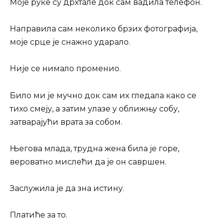
Моје руке су дрхтале док сам вадила телефон.
Направила сам неколико брзих фотографија,
моје срце је снажно ударало.
Није се нимало променио.
Било ми је мучно док сам их гледала како се
тихо смеју, а затим улазе у оближњу собу,
затварајући врата за собом.
Његова млада, трудна жена била је горе,
вероватно мислећи да је он савршен.
Заслужила је да зна истину.
Платиће за то.