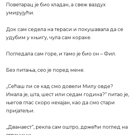
Поветарац је био хладан, а свеж ваздух
умирујући.
Док сам седела на тераси и покушавала да се
удубим у књигу, чула сам кораке.
Погледала сам горе, и тамо је био он – Фил.
Без питања, сео је поред мене.
„Сећаш ли се кад смо довели Милу овде?
Имала је, шта, шест или седам година?“ питао је,
његов глас скоро нехајан, као да смо стари
пријатељи.
„Дванаест“, рекла сам оштро, држећи поглед на