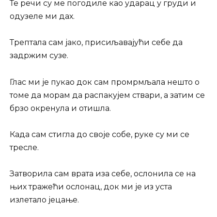
Те речи су ме погодиле као ударац у груди и
одузеле ми дах.
Трептала сам јако, присиљавајући себе да
задржим сузе.
Глас ми је пукао док сам промрмљала нешто о
томе да морам да распакујем ствари, а затим се
брзо окренула и отишла.
Када сам стигла до своје собе, руке су ми се
тресле.
Затворила сам врата иза себе, ослонила се на
њих тражећи ослонац, док ми је из уста
излетало јецање.