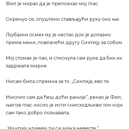
Фил је морао да је препознао мој глас.
Окренуо се, опуштено стављајући руку око ње.
Љубазни осмех му је нестао док је долазио
према мени, повлачећи другу Синтију за собом.
Мој стомак је пао, и стиснула сам руке да бих их
задржала мирне.
Нисам била спремна за то. „Синтија, ево те.
Мислио сам да ћеш доћи раније“, рекао је Фил,
његов глас носио је исти снисходљиви тон који
сам тако добро познавала.
„На крају крајева, ти си мајка невесте.“