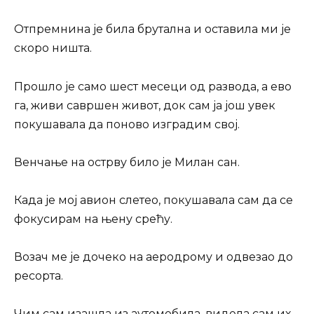
Отпремнина је била брутална и оставила ми је
скоро ништа.
Прошло је само шест месеци од развода, а ево
га, живи савршен живот, док сам ја још увек
покушавала да поново изградим свој.
Венчање на острву било је Милан сан.
Када је мој авион слетео, покушавала сам да се
фокусирам на њену срећу.
Возач ме је дочеко на аеродрому и одвезао до
ресорта.
Чим сам изашла из аутомобила, видела сам их.