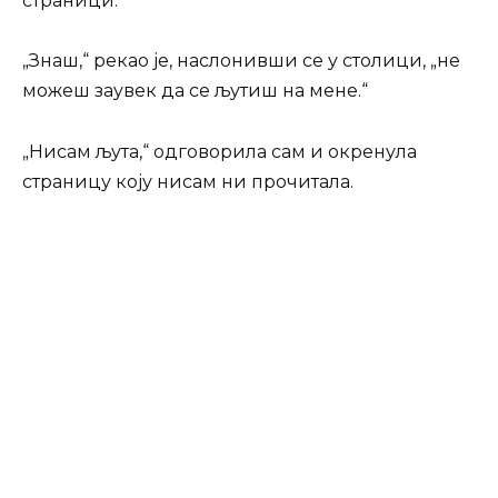
страници.
„Знаш,“ рекао је, наслонивши се у столици, „не
можеш заувек да се љутиш на мене.“
„Нисам љута,“ одговорила сам и окренула
страницу коју нисам ни прочитала.