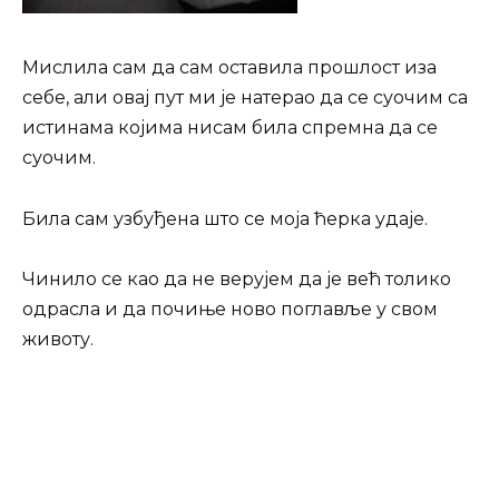
Мислила сам да сам оставила прошлост иза
себе, али овај пут ми је натерао да се суочим са
истинама којима нисам била спремна да се
суочим.
Била сам узбуђена што се моја ћерка удаје.
Чинило се као да не верујем да је већ толико
одрасла и да почиње ново поглавље у свом
животу.