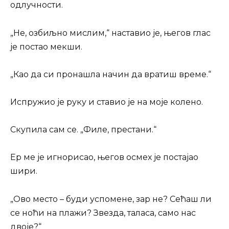
одлучности.
„Не, озбиљно мислим,“ наставио је, његов глас
је постао мекши.
„Као да си пронашла начин да вратиш време.“
Испружио је руку и ставио је на моје колено.
Скупила сам се. „Филе, престани.“
Ер ме је игнорисао, његов осмех је постајао
шири.
„Ово место – буди успомене, зар не? Сећаш ли
се ноћи на плажи? Звезда, таласа, само нас
двоје?“