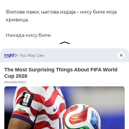
Филове лажи, његова издаја – нису биле моја
кривица.
Никада нису биле.
Касније, Фил ми се приближио у углу собе,
његов глас је био дубок и оштар.
„Надам се да не намераваш да кажеш Синти
шта се десило на тераси,“ рекао је, његове очи
су се сузиле.
„Зашто не бих?“ одговорила сам, скрштених
руку.
„Она је трудна,“ брзо је рекао.