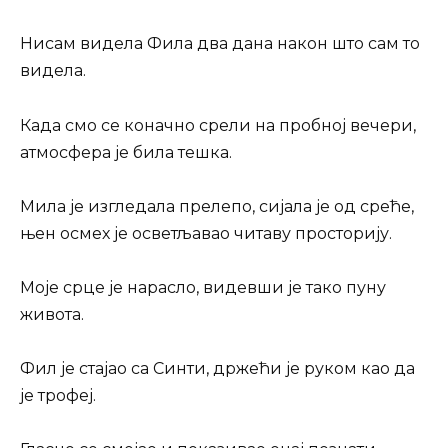
Нисам видела Фила два дана након што сам то
видела.
Када смо се коначно срели на пробној вечери,
атмосфера је била тешка.
Мила је изгледала прелепо, сијала је од среће,
њен осмех је осветљавао читаву просторију.
Моје срце је нарасло, видевши је тако пуну
живота.
Фил је стајао са Синти, држећи је руком као да
је трофеј.