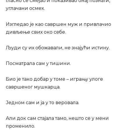
Гласно се смејао и показивао онај познати,
углачани осмех.
Изгледао је као савршен муж и привлачио
дивљење свих око себе.
Људи су их обожавали, не знајући истину.
Посматрала сам у тишини.
Био је тако добар у томе – игрању улоге
савршеног мушкарца.
Једном сам и ја у то веровала.
Али док сам стајала тамо, нешто се у мени
променило.