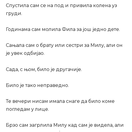
Спустила сам се на под и привила колена уз
груди.
Годинама сам молила Фила за још једно дете.
Сањала сам о брату или сестри за Милу, али он
је увек одбијао.
Сада, с њом, било је другачије.
Било је тако неправедно.
Те вечери нисам имала снаге да било коме
погледам у лице.
Брзо сам загрлила Милу кад сам је видела, али