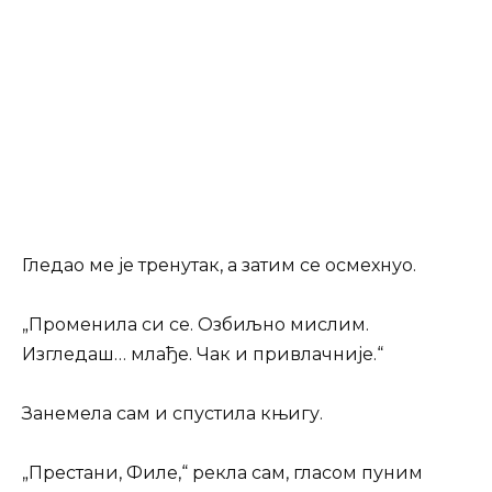
Гледао ме је тренутак, а затим се осмехнуо.
„Променила си се. Озбиљно мислим.
Изгледаш… млађе. Чак и привлачније.“
Занемела сам и спустила књигу.
„Престани, Филе,“ рекла сам, гласом пуним