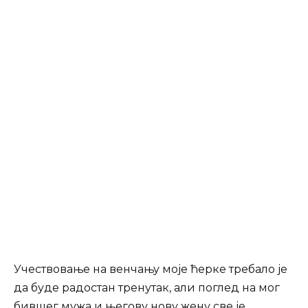
Учествовање на венчању моје ћерке требало је
да буде радостан тренутак, али поглед на мог
бившег мужа и његову нову жену све је