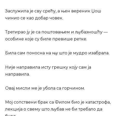
Заслужила је сву срећу, а њен вереник Џош
чинио се као добар човек.
Третирао ју је са поштовањем и љубазношћу —
особине које су биле превише ретке.
Била сам поносна на њу што је мудро изабрала.
Није направила исту грешку коју сам ја
направила.
Овај мисли ме је убола са горчином.
Мој сопствени брак са Филом био је катастрофа,
лекција о свему што љубав не би требало да