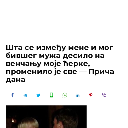
Шта се између мене и мог
бившег мужа десило на
венчању моје ћерке,
променило је све — Причa
дана