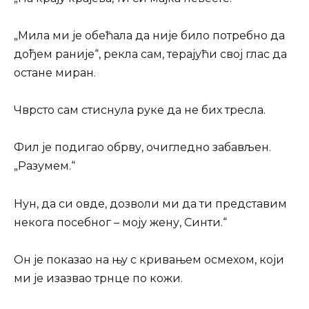
„Мила ми је обећала да није било потребно да
дођем раније“, рекла сам, терајући свој глас да
остане миран.
Чврсто сам стиснула руке да не бих тресла.
Фил је подигао обрву, очигледно забављен.
„Разумем.“
Нун, да си овде, дозволи ми да ти представим
некога посебног – моју жену, Синти.“
Он је показао на њу с кривањем осмехом, који
ми је изазвао трнце по кожи.