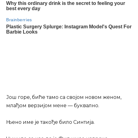
Још горе, биће тамо са својом новом женом,
млађом верзијом мене — буквално.
Њено име је такође било Синтија.