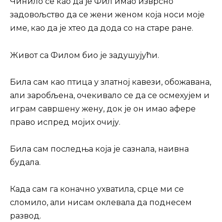
Чинило се као да је Фил имао изврсно
задовољство да се жени женом која носи моје
име, као да је хтео да дода со на старе ране.
Живот са Филом био је задушујући.
Била сам као птица у златној кавези, обожавана,
али заробљена, очекивало се да се осмехујем и
играм савршену жену, док је он имао афере
право испред мојих очију.
Била сам последња која је сазнала, наивна
будала.
Када сам га коначно ухватила, срце ми се
сломило, али нисам оклевала да поднесем
развод.