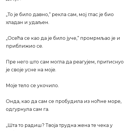
„То је било давно,“ рекла сам, мој глас је био
хладан и удаљен.
„Осећа се као да је било јуче,“ промрмљао је и
приближио се.
Пре него што сам могла да реагујем, притиснуо
је своје усне на моје.
Моје тело се укочило.
Онда, као да сам се пробудила из ноћне море,
одгурнула сам га.
„Шта то радиш? Твоја трудна жена те чека у