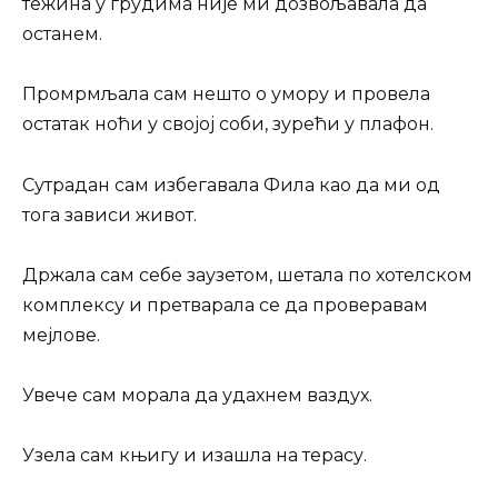
тежина у грудима није ми дозвољавала да
останем.
Промрмљала сам нешто о умору и провела
остатак ноћи у својој соби, зурећи у плафон.
Сутрадан сам избегавала Фила као да ми од
тога зависи живот.
Држала сам себе заузетом, шетала по хотелском
комплексу и претварала се да проверавам
мејлове.
Увече сам морала да удахнем ваздух.
Узела сам књигу и изашла на терасу.