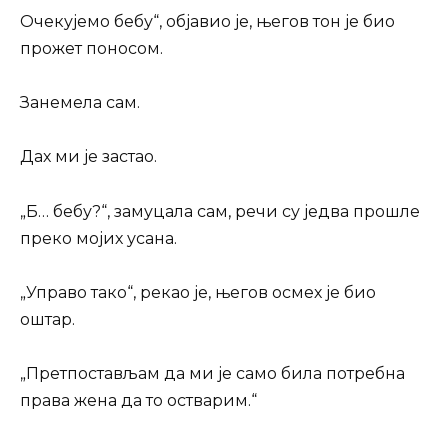
Очекујемо бебу“, објавио је, његов тон је био
прожет поносом.
Занемела сам.
Дах ми је застао.
„Б… бебу?“, замуцала сам, речи су једва прошле
преко мојих усана.
„Управо тако“, рекао је, његов осмех је био
оштар.
„Претпостављам да ми је само била потребна
права жена да то остварим.“