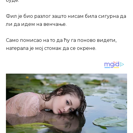
буде.
Фил је био разлог зашто нисам била сигурна да
ли да идем на венчање.
Само помисао на то да ћу га поново видети,
натерала је мој стомак да се окрене.