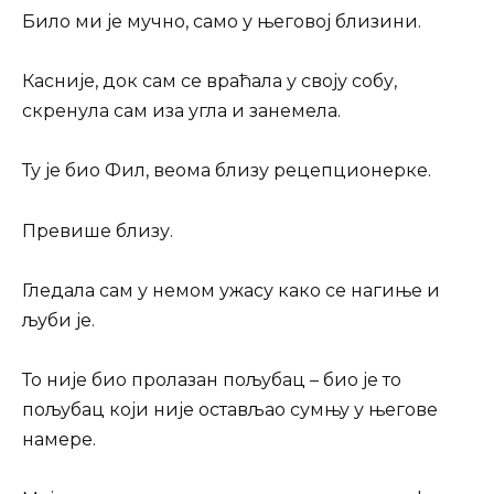
Било ми је мучно, само у његовој близини.
Касније, док сам се враћала у своју собу,
скренула сам иза угла и занемела.
Ту је био Фил, веома близу рецепционерке.
Превише близу.
Гледала сам у немом ужасу како се нагиње и
љуби је.
То није био пролазан пољубац – био је то
пољубац који није остављао сумњу у његове
намере.