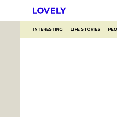
Skip
LOVELY
to
content
INTERESTING
LIFE STORIES
PEO