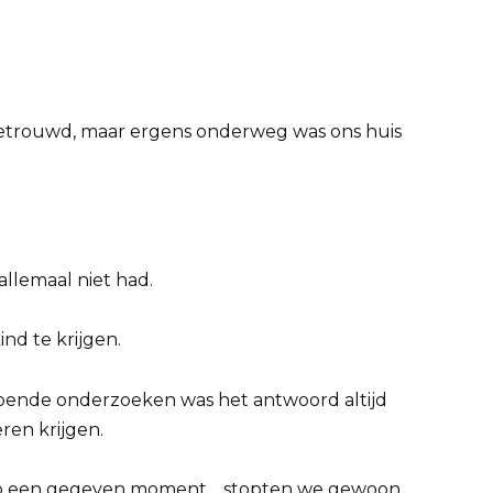
 getrouwd, maar ergens onderweg was ons huis
allemaal niet had.
d te krijgen.
jpende onderzoeken was het antwoord altijd
ren krijgen.
 op een gegeven moment… stopten we gewoon.