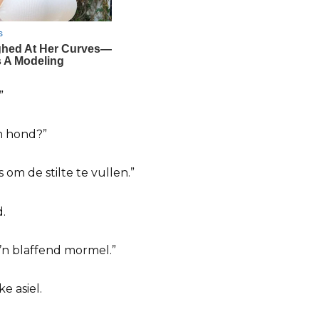
”
en hond?”
s om de stilte te vullen.”
.
o’n blaffend mormel.”
e asiel.