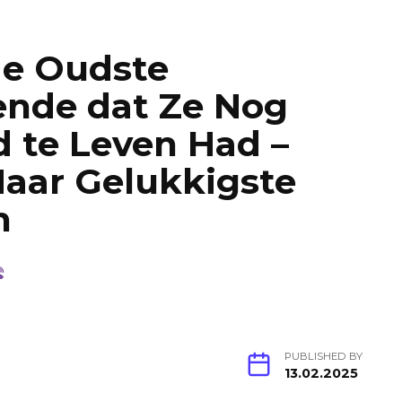
de Oudste
ende dat Ze Nog
 te Leven Had –
Haar Gelukkigste
n
PUBLISHED BY
13.02.2025