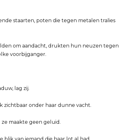
lende staarten, poten die tegen metalen tralies
elden om aandacht, drukten hun neuzen tegen
elke voorbijganger.
duw, lag zij.
ijk zichtbaar onder haar dunne vacht.
n ze maakte geen geluid.
e blik van iemand die haar lot al had