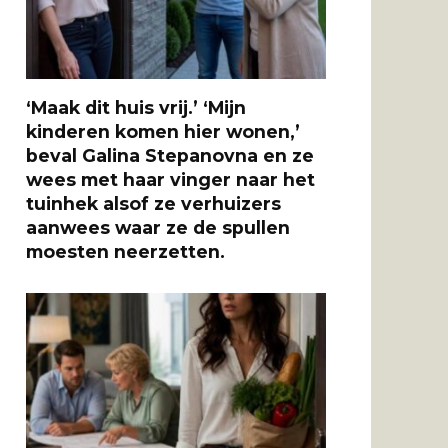
‘Maak dit huis vrij.’ ‘Mijn
kinderen komen hier wonen,’
beval Galina Stepanovna en ze
wees met haar vinger naar het
tuinhek alsof ze verhuizers
aanwees waar ze de spullen
moesten neerzetten.