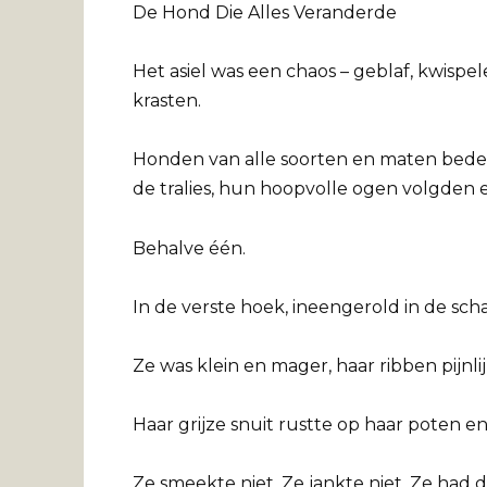
De Hond Die Alles Veranderde
Het asiel was een chaos – geblaf, kwispe
krasten.
Honden van alle soorten en maten bed
de tralies, hun hoopvolle ogen volgden 
Behalve één.
In de verste hoek, ineengerold in de scha
Ze was klein en mager, haar ribben pijnl
Haar grijze snuit rustte op haar poten e
Ze smeekte niet. Ze jankte niet. Ze had d