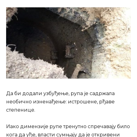
Да би додали узбуђење, рупа је садржала
необично изненађење: истрошене, рђаве
степенице.
Иако димензије рупе тренутно спречавају било
кога да уђе, власти сумњају да је откривени