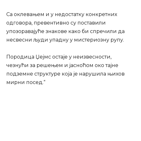
Са оклевањем и у недостатку конкретних
одговора, превентивно су поставили
упозоравајуће знакове како би спречили да
несвесни људи упадну у мистериозну рупу.
Породица Џејмс остаје у неизвесности,
чезнући за решењем и јасноћом око тајне
подземне структуре која је нарушила њихов
мирни посед.“