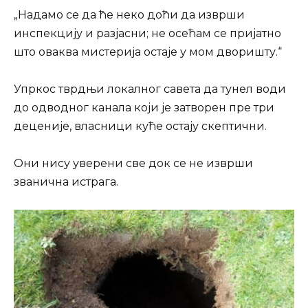
„Надамо се да ће неко доћи да изврши
инспекцију и разјасни; не осећам се пријатно
што оваква мистерија остаје у мом дворишту.“
Упркос тврдњи локалног савета да тунел води
до одводног канала који је затворен пре три
деценије, власници куће остају скептични.
Они нису уверени све док се не изврши
званична истрага.