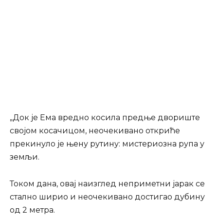
„Док је Ема вредно косила предње двориште
својом косачицом, неочекивано откриће
прекинуло је њену рутину: мистериозна рупа у
земљи.
Током дана, овај наизглед неприметни јарак се
стално ширио и неочекивано достигао дубину
од 2 метра.