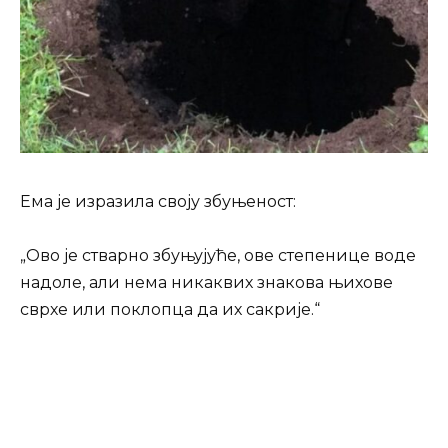
Ема је изразила своју збуњеност:
„Ово је стварно збуњујуће, ове степенице воде
надоле, али нема никаквих знакова њихове
сврхе или поклопца да их сакрије.“