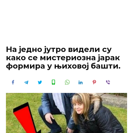
На једно јутро видели су
како се мистериозна јарак
формира у њиховој башти.