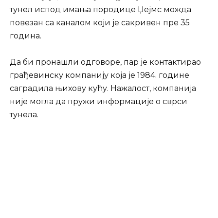
тунел испод имања породице Џејмс можда
повезан са каналом који је сакривен пре 35
година.
Да би пронашли одговоре, пар је контактирао
грађевинску компанију која је 1984. године
саградила њихову кућу. Нажалост, компанија
није могла да пружи информације о сврси
тунела.