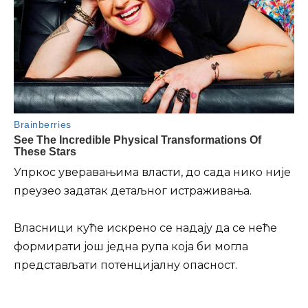
Упркос уверавањима власти, до сада нико није
преузео задатак детаљног истраживања.
Власници куће искрено се надају да се неће
формирати још једна рупа која би могла
представљати потенцијалну опасност.