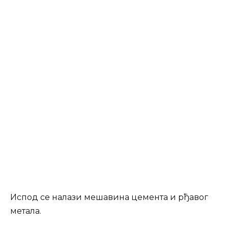
Испод се налази мешавина цемента и рђавог
метала.