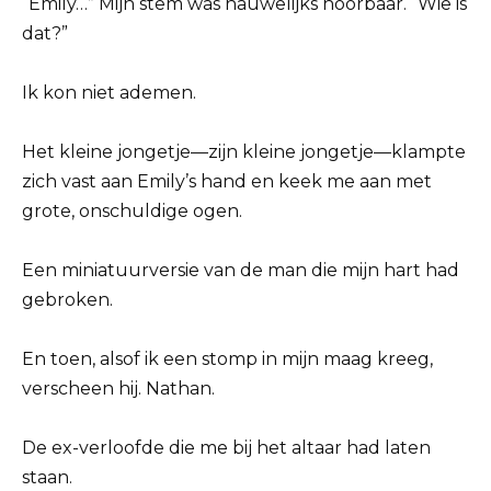
“Emily…” Mijn stem was nauwelijks hoorbaar. “Wie is
dat?”
Ik kon niet ademen.
Het kleine jongetje—zijn kleine jongetje—klampte
zich vast aan Emily’s hand en keek me aan met
grote, onschuldige ogen.
Een miniatuurversie van de man die mijn hart had
gebroken.
En toen, alsof ik een stomp in mijn maag kreeg,
verscheen hij. Nathan.
De ex-verloofde die me bij het altaar had laten
staan.