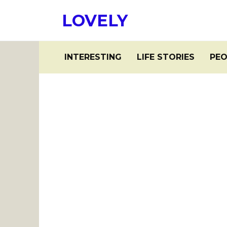
Skip
LOVELY
to
content
INTERESTING
LIFE STORIES
PEO