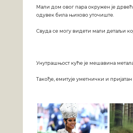
Мали дом овог пара окружен је дрвеће
одувек била њихово уточиште.
Свуда се могу видети мали детаљи ко
Унутрашњост куће је мешавина метала 
Такође, емитује уметнички и пријатан