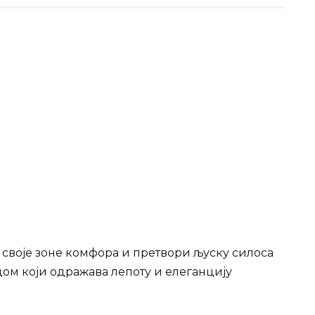
з своје зоне комфора и претвори љуску силоса
ом који одражава лепоту и елеганцију