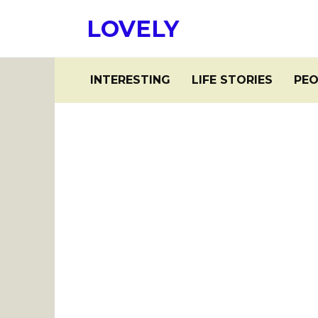
Skip
LOVELY
to
content
INTERESTING
LIFE STORIES
PEO