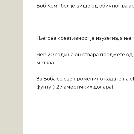
Боб Кемпбел је више од обичног вајар
Његова креативност је изузетна, а ње
Већ 20 година он ствара предмете од
метала.
За Боба се све променило када је на 
фунту (1,27 америчких долара).