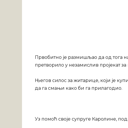
Првобитно је размишљао да од тога на
претворило у незамислив пројекат за
Његов силос за житарице, који је купио 
да га смањи како би га прилагодио.
Уз помоћ своје супруге Каролине, поди