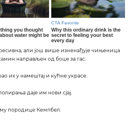
пресивна, али још више изненађује чињеница
 камин направљен од боце за гас.
ао их у намештај и кућне украсе.
полирања даје им нови сјај.
ому породице Кемпбел.