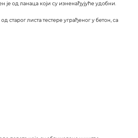
 је од ланаца који су изненађујуће удобни.
д старог листа тестере уграђеног у бетон, са