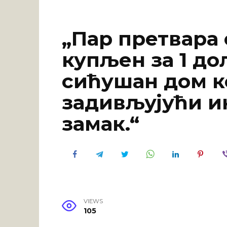
„Пар претвара
купљен за 1 до
сићушан дом ко
задивљујући и
замак.“
VIEWS
105