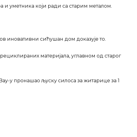
а и уметника који ради са старим металом.
гов иновативни сићушан дом доказује то.
 рециклираних материјала, углавном од старог
eBay-у пронашао љуску силоса за житарице за 1