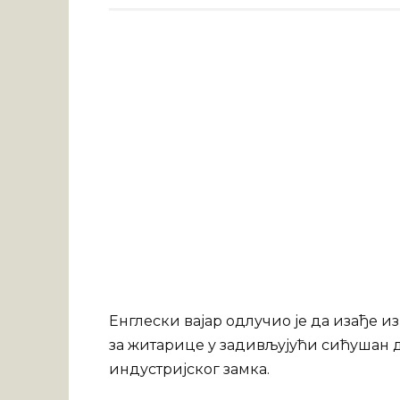
Енглески вајар одлучио је да изађе и
за житарице у задивљујући сићушан д
индустријског замка.