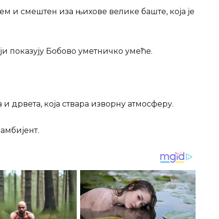
м и смештен иза њихове велике баште, која је
ји показују Бобово уметничко умеће.
и дрвета, која ствара изворну атмосферу.
 амбијент.