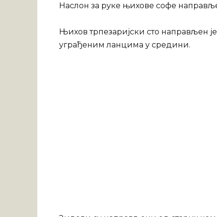
Наслон за руке њихове софе направљен
Њихов трпезаријски сто направљен је о
уграђеним ланцима у средини.