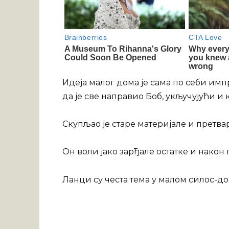
Идеја малог дома је сама по себи им
да је све направио Боб, укључујући и
Скупљао је старе материјале и претвар
Он воли јако зарђале остатке и након 
Ланци су честа тема у малом силос-д