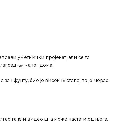
прави уметнички пројекат, али се то
 изградњу малог дома.
за 1 фунту, био је висок 16 стопа, па је морао
гао га је и видео шта може настати од њега.