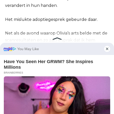
verandert in hun handen.
Het mislukte adoptiegesprek gebeurde daar.
Net als de avond waarop Olivia’s arts belde met de
scanresultaten en zo zacht sprak dat ik hem
haatte nog voordat hij was uitgesproken.
Na haar dood stopte ik met gaan.
Ik betaalde de belastingen.
Ik verlengde de verzekering.
Ik negeerde elke offerte van aannemers waarin de
veranda, de dakgoten, de daklijn en de