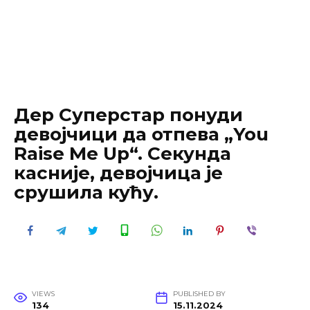
Дер Суперстар понуди
девојчици да отпева „You
Raise Me Up“. Секундa
касније, девојчица је
срушила кућу.
VIEWS
PUBLISHED BY
134
15.11.2024