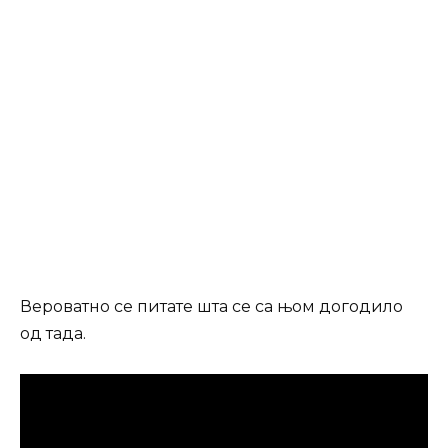
Вероватно се питате шта се са њом догодило
од тада.