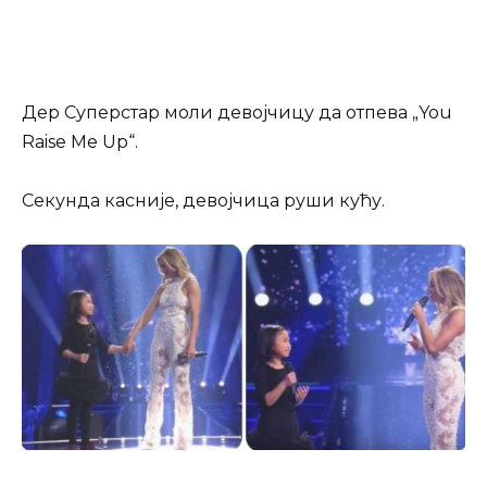
Дер Суперстар моли девојчицу да отпева „You
Raise Me Up“.
Секундa касније, девојчица руши кућу.