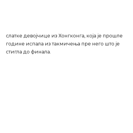
слатке девојчице из Хонгконга, која је прошле
године испала из такмичења пре него што је
стигла до финала.