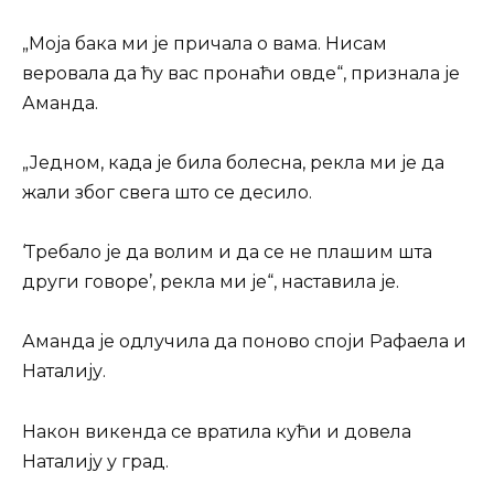
„Моја бака ми је причала о вама. Нисам
веровала да ћу вас пронаћи овде“, признала је
Аманда.
„Једном, када је била болесна, рекла ми је да
жали због свега што се десило.
‘Требало је да волим и да се не плашим шта
други говоре’, рекла ми је“, наставила је.
Аманда је одлучила да поново споји Рафаела и
Наталију.
Након викенда се вратила кући и довела
Наталију у град.