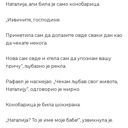
Наталија, али била је само конобарица.
„Извините, господине.
Приметила сам да долазите овде сваки дан као
да чекате некога.
Нова сам овде и хтела сам да упознам вашу
причу“, љубазно је рекла.
Рафаел је насмејао: „Чекам љубав свог живота,
Наталију“, одговорио је мирно.
Конобарица је била шокирана.
„Наталија? То је име моје бабе!“, узвикнула је.