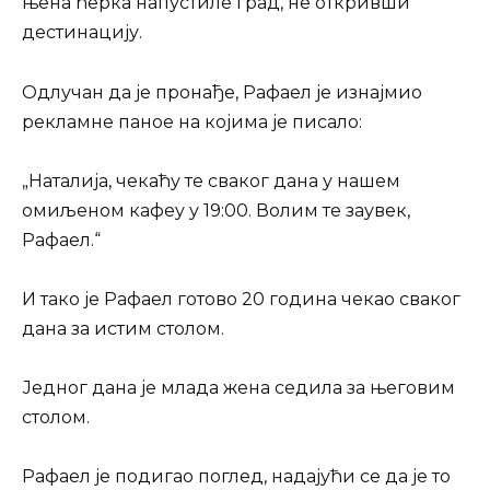
њена ћерка напустиле град, не откривши
дестинацију.
Одлучан да је пронађе, Рафаел је изнајмио
рекламне паное на којима је писало:
„Наталија, чекаћу те сваког дана у нашем
омиљеном кафеу у 19:00. Волим те заувек,
Рафаел.“
И тако је Рафаел готово 20 година чекао сваког
дана за истим столом.
Једног дана је млада жена седила за његовим
столом.
Рафаел је подигао поглед, надајући се да је то