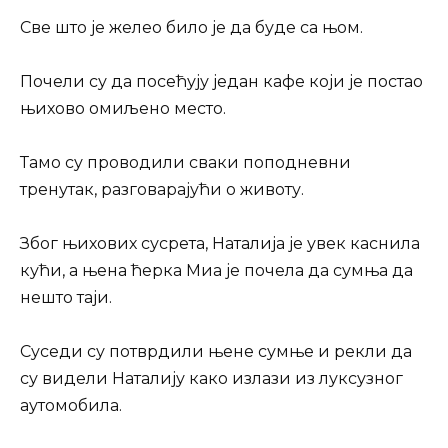
Све што је желео било је да буде са њом.
Почели су да посећују један кафе који је постао
њихово омиљено место.
Тамо су проводили сваки поподневни
тренутак, разговарајући о животу.
Због њихових сусрета, Наталија је увек каснила
кући, а њена ћерка Миа је почела да сумња да
нешто таји.
Суседи су потврдили њене сумње и рекли да
су видели Наталију како излази из луксузног
аутомобила.