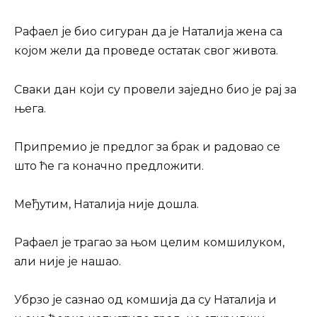
Рафаел је био сигуран да је Наталија жена са
којом жели да проведе остатак свог живота.
Сваки дан који су провели заједно био је рај за
њега.
Припремио је предлог за брак и радовао се
што ће га коначно предложити.
Међутим, Наталија није дошла.
Рафаел је трагао за њом целим комшилуком,
али није је нашао.
Убрзо је сазнао од комшија да су Наталија и