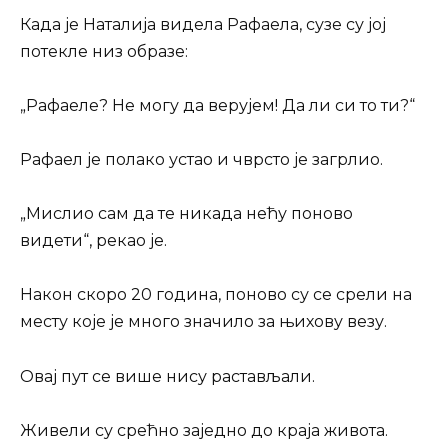
Када је Наталија видела Рафаела, сузе су јој
потекле низ образе:
„Рафаеле? Не могу да верујем! Да ли си то ти?“
Рафаел је полако устао и чврсто је загрлио.
„Мислио сам да те никада нећу поново
видети“, рекао је.
Након скоро 20 година, поново су се срели на
месту које је много значило за њихову везу.
Овај пут се више нису растављали.
Живели су срећно заједно до краја живота.