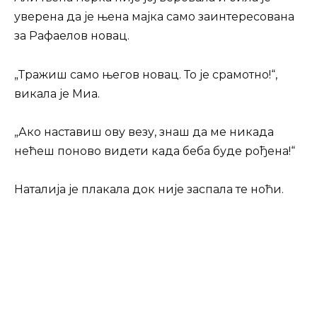
уверена да је њена мајка само заинтересована
за Рафаелов новац.
„Тражиш само његов новац. То је срамотно!“,
викала је Миа.
„Ако наставиш ову везу, знаш да ме никада
нећеш поново видети када беба буде рођена!“
Наталија је плакала док није заспала те ноћи.