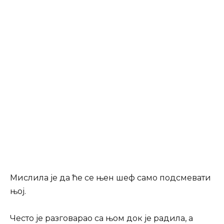
Мислила је да ће се њен шеф само подсмевати
њој.
Често је разговарао са њом док је радила, а