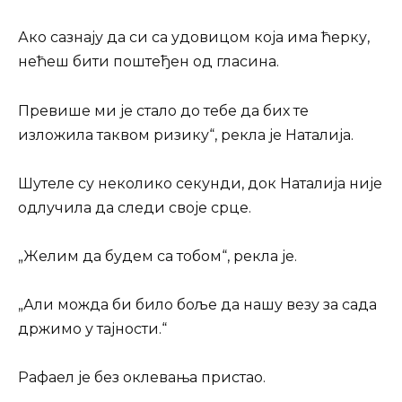
Ако сазнају да си са удовицом која има ћерку,
нећеш бити поштеђен од гласина.
Превише ми је стало до тебе да бих те
изложила таквом ризику“, рекла је Наталија.
Шутеле су неколико секунди, док Наталија није
одлучила да следи своје срце.
„Желим да будем са тобом“, рекла је.
„Али можда би било боље да нашу везу за сада
држимо у тајности.“
Рафаел је без оклевања пристао.