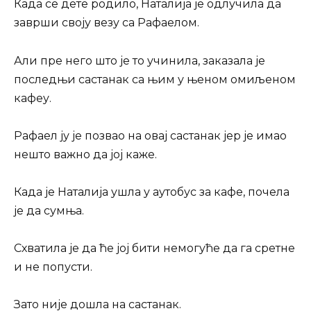
Када се дете родило, Наталија је одлучила да
заврши своју везу са Рафаелом.
Али пре него што је то учинила, заказала је
последњи састанак са њим у њеном омиљеном
кафеу.
Рафаел ју је позвао на овај састанак јер је имао
нешто важно да јој каже.
Када је Наталија ушла у аутобус за кафе, почела
је да сумња.
Схватила је да ће јој бити немогуће да га сретне
и не попусти.
Зато није дошла на састанак.