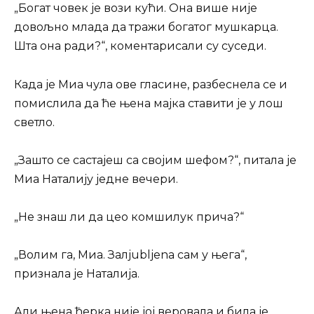
„Богат човек је вози кући. Она више није
довољно млада да тражи богатог мушкарца.
Шта она ради?“, коментарисали су суседи.
Када је Миа чула ове гласине, разбеснела се и
помислила да ће њена мајка ставити је у лош
светло.
„Зашто се састајеш са својим шефом?“, питала је
Миа Наталију једне вечери.
„Не знаш ли да цео комшилук прича?“
„Волим га, Миа. Залjubljena сам у њега“,
признала је Наталија.
Али њена ћерка није јој веровала и била је