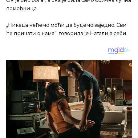
Он је био богат, а она је била само обична кућна
помоћница.
„Никада нећемо моћи да будемо заједно. Сви
ће причати о нама“, говорила је Наталија себи.