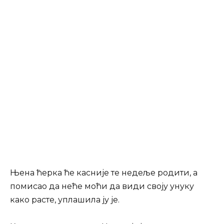
Њена ћерка ће касније те недеље родити, а
помисао да неће моћи да види своју унуку
како расте, уплашила ју је.