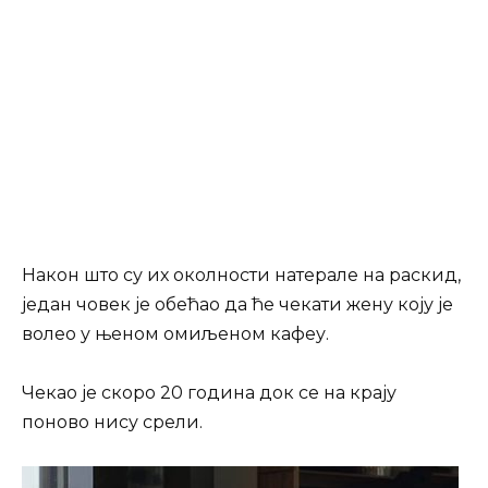
Након што су их околности натерале на раскид,
један човек је обећао да ће чекати жену коју је
волео у њеном омиљеном кафеу.
Чекао је скоро 20 година док се на крају
поново нису срели.