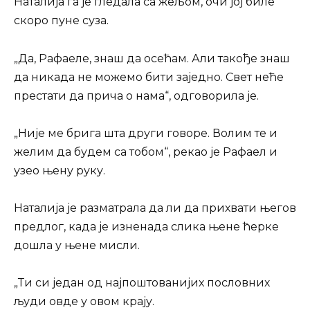
Наталија га је гледала са жељом, очи јој биле
скоро пуне суза.
„Да, Рафаеле, знаш да осећам. Али такође знаш
да никада не можемо бити заједно. Свет неће
престати да прича о нама“, одговорила је.
„Није ме брига шта други говоре. Волим те и
желим да будем са тобом“, рекао је Рафаел и
узео њену руку.
Наталија је разматрала да ли да прихвати његов
предлог, када је изненада слика њене ћерке
дошла у њене мисли.
„Ти си један од најпоштованијих пословних
људи овде у овом крају.