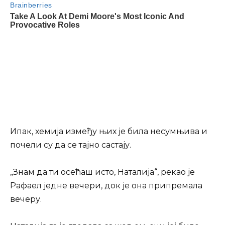
Ипак, хемија између њих је била несумњива и
почели су да се тајно састају.
„Знам да ти осећаш исто, Наталија“, рекао је
Рафаел једне вечери, док је она припремала
вечеру.