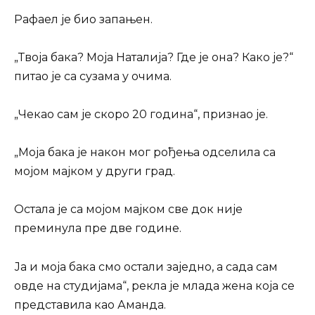
Рафаел је био запањен.
„Твоја бака? Моја Наталија? Где је она? Како је?“
питао је са сузама у очима.
„Чекао сам је скоро 20 година“, признао је.
„Моја бака је након мог рођења одселила са
мојом мајком у други град.
Остала је са мојом мајком све док није
преминула пре две године.
Ја и моја бака смо остали заједно, а сада сам
овде на студијама“, рекла је млада жена која се
представила као Аманда.