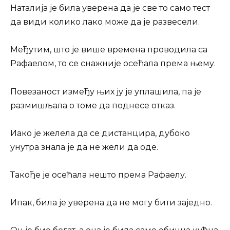
Наталија је била уверена да је све то само тест
да види колико лако може да је развесели.
Међутим, што је више времена проводила са
Рафаелом, то се снажније осећала према њему.
Повезаност између њих ју је уплашила, па је
размишљала о томе да поднесе отказ.
Иако је желела да се дистанцира, дубоко
унутра знала је да не жели да оде.
Такође је осећала нешто према Рафаелу.
Ипак, била је уверена да не могу бити заједно.