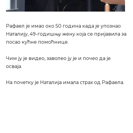
Рафаел је имао око 50 година када је упознао
Наталију, 49-годишњу жену која се пријавила за
посао кућне помоћнице.
Чим ју је видео, заволео ју је и почео да је
осваја.
На почетку је Наталија имала страх од Рафаела.