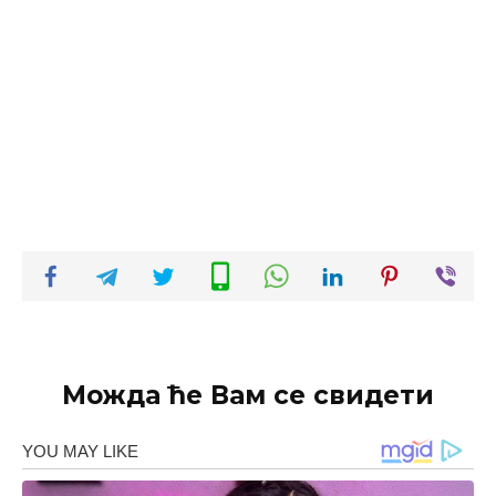
Можда ће Вам се свидети