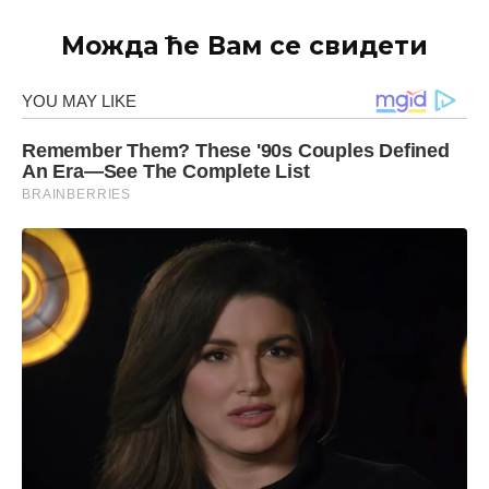
Можда ће Вам се свидети