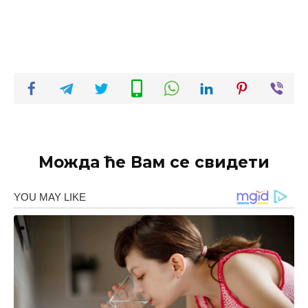
Можда ће Вам се свидети