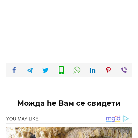
Можда ће Вам се свидети