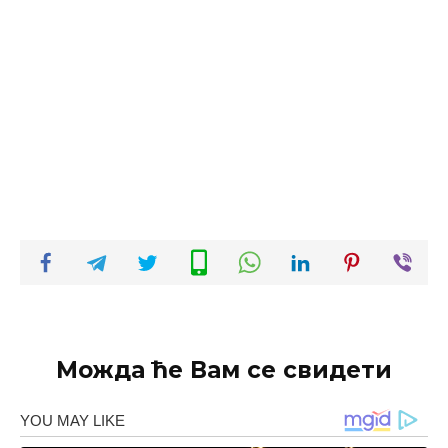
Можда ће Вам се свидети