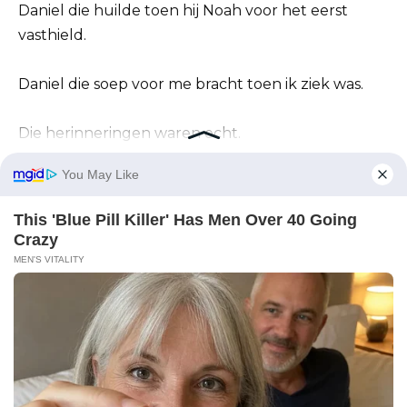
Daniel die huilde toen hij Noah voor het eerst
vasthield.
Daniel die soep voor me bracht toen ik ziek was.
Die herinneringen waren echt.
Daarom was ik zo lang in verwarring gebleven.
Maar liefde die alleen verschijnt tussen
vernedering en controle is geen veiligheid.
Het is slechts weer.
Ik antwoordde via de ouderschapsapp.
Alle communicatie over Noah kan hier