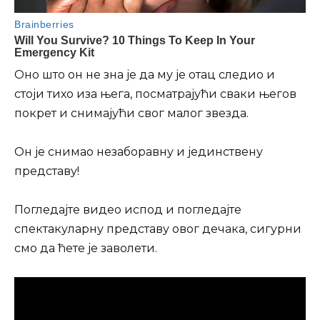
Оно што он не зна је да му је отац следио и
стоји тихо иза њега, посматрајући сваки његов
покрет и снимајући свог малог звезда.
Он је снимао незаборавну и јединствену
представу!
Погледајте видео испод и погледајте
спектакуларну представу овог дечака, сигурни
смо да ћете је заволети.