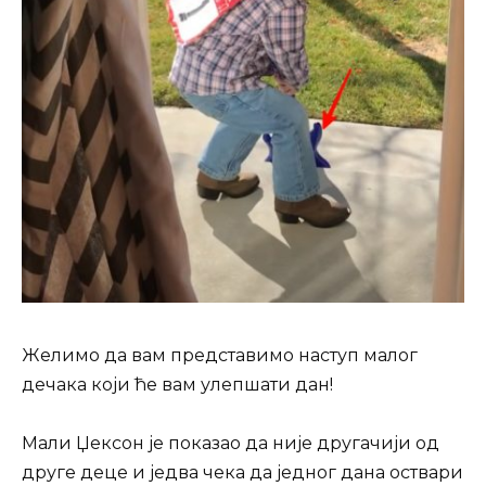
Желимо да вам представимо наступ малог
дечака који ће вам улепшати дан!
Мали Џексон је показао да није другачији од
друге деце и једва чека да једног дана оствари