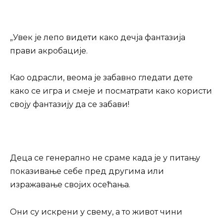
„Увек је лепо видети како дечја фантазија
прави акробације.
Као одрасли, веома је забавно гледати дете
како се игра и смеје и посматрати како користи
своју фантазију да се забави!
Деца се генерално не сраме када је у питању
показивање себе пред другима или
изражавање својих осећања.
Они су искрени у свему, а то живот чини