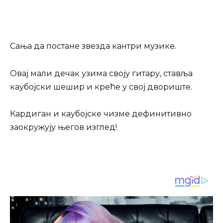
Сања да постане звезда кантри музике.
Овај мали дечак узима своју гитару, ставља
каубојски шешир и креће у свој двориште.
Кардиган и каубојске чизмe дефинитивно
заокружују његов изглед!