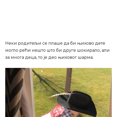
Неки родитељи се плаше да би њихово дете
могло рећи нешто што би друге шокирало, али
за многа деца, то је део њиховог шарма.