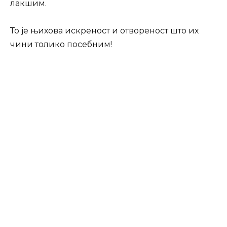
лакшим.
То је њихова искреност и отвореност што их
чини толико посебним!