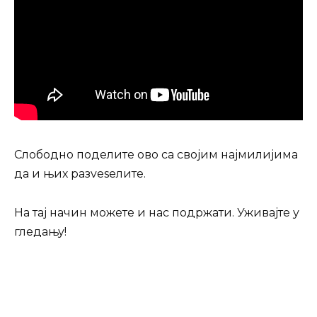
Слободно поделите ово са својим најмилијима
да и њих разvesелите.
На тај начин можете и нас подржати. Уживајте у
гледању!