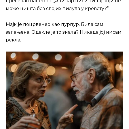
пресекао напетост. „Али зар ниси ТИ тај који не
може ништа без својих пилула у кревету?“
Мајк је поцрвенео као пурпур. Била сам
запањена. Одакле је то знала? Никада јој нисам
рекла.