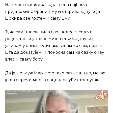
Напетост ескалира када њена најбоља
пријатељица брани Ему и открива тајну која
шокира све госте – и саму Ему.
Јуче сам прославила свој педесет седми
рођендан, и упркос мишљењима других,
уживам у овим годинама. Знам ко сам, немам
шта да доказујем, и поносна сам на сваку сиву
влас и сваку бору.
Да је мој муж Мајк исто тако размишљао, могао
је да спречи много срцепарајућих тренутака.