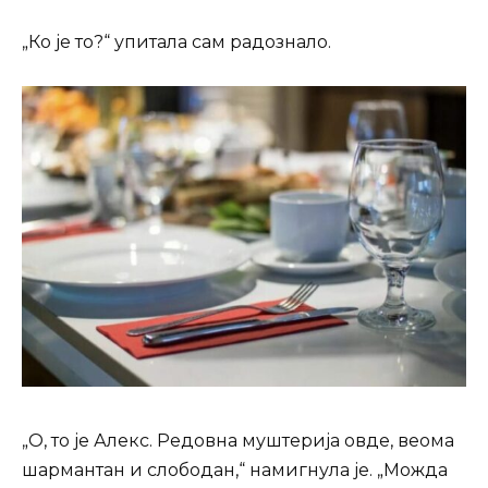
„Ко је то?“ упитала сам радознало.
„О, то је Алекс. Редовна муштерија овде, веома
шармантан и слободан,“ намигнула је. „Можда