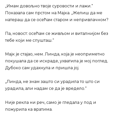
„Имам довољно твоје суровости и лажи.“
Показала сам прстом на Мајка. „Желиш да ме
натераш да се осећам старом и непривлачном?
Па, новост: осећам се живљом и виталнијом без
тебе који ме спушташ.“
Мајк је стајао, нем. Линда, која је неоприметно
покушала да се искраде, ухватила је мој поглед.
Дубоко сам удахнула и пришла јој.
„Линда, не знам зашто си урадила то што си
урадила, али надам се да је вредело.“
Није рекла ни реч, само је гледала у под и
пожурила ка вратима.