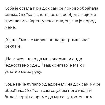
Соба је остала тиха док сам се поново обраћала
свима. Осећала сам талас ослобођења који ме
преплавио. Карен, увек стена, стајала је поред
мене.
„Хајде, Ема. Не мораш више да трпиш ово,“
рекла је.
„Не можеш тако да ми говориш и онда
једноставно одеш!“ зашкриптао је Мајк и
ухватио ме за руку.
Срце ми је лупало од адреналина док сам му се
обраћала. Осећала сам се јачом него икад и
било је крајње време да му се супротставим.