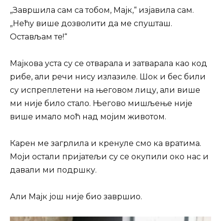
„Завршила сам са тобом, Мајк,“ изјавила сам.
„Нећу више дозволити да ме спушташ.
Остављам те!“
Мајкова уста су се отварала и затварала као код
рибе, али речи нису излазиле. Шок и бес били
су испреплетени на његовом лицу, али више
ми није било стало. Његово мишљење није
више имало моћ над мојим животом.
Карен ме загрлила и кренуле смо ка вратима.
Моји остали пријатељи су се окупили око нас и
давали ми подршку.
Али Мајк још није био завршио.