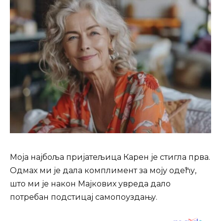
Моја најбоља пријатељица Карен је стигла прва.
Одмах ми је дала комплимент за моју одећу,
што ми је након Мајкових увреда дало
потребан подстицај самопоуздању.