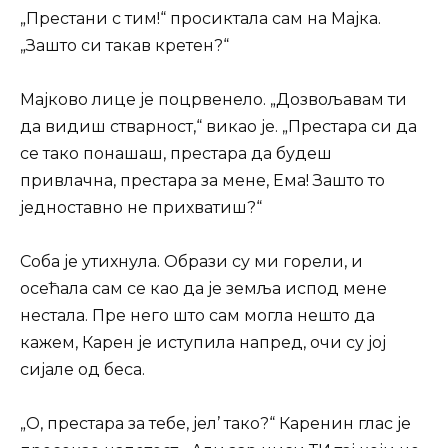
„Престани с тим!“ просиктала сам на Мајка.
„Зашто си такав кретен?“
Мајково лице је поцрвенело. „Дозвољавам ти
да видиш стварност,“ викао је. „Престара си да
се тако понашаш, престара да будеш
привлачна, престара за мене, Ема! Зашто то
једноставно не прихватиш?“
Соба је утихнула. Образи су ми горели, и
осећала сам се као да је земља испод мене
нестала. Пре него што сам могла нешто да
кажем, Карен је иступила напред, очи су јој
сијале од беса.
„О, престара за тебе, јел’ тако?“ Каренин глас је