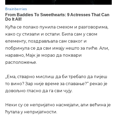
Кућа се полако пунила смехом и разговорима,
како су стизали и остали. Била сам у свом
елементу, поздрављала сам сваког и
побринула се да сви имају нешто за пиће. Али,
наравно, Мајк је морао да поквари
расположење.
„Ема, стварно мислиш да би требало да пијеш
то вино? Зар није време за спавање?“ рекао је
довољно гласно да га сви чују.
Неки су се непријатно насмејали, али већина је
ћутала у непријатности.