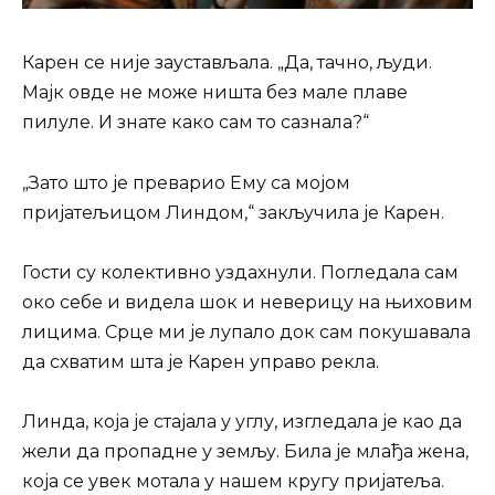
Карен се није заустављала. „Да, тачно, људи.
Мајк овде не може ништа без мале плаве
пилуле. И знате како сам то сазнала?“
„Зато што је преварио Ему са мојом
пријатељицом Линдом,“ закључила је Карен.
Гости су колективно уздахнули. Погледала сам
око себе и видела шок и неверицу на њиховим
лицима. Срце ми је лупало док сам покушавала
да схватим шта је Карен управо рекла.
Линда, која је стајала у углу, изгледала је као да
жели да пропадне у земљу. Била је млађа жена,
која се увек мотала у нашем кругу пријатеља.