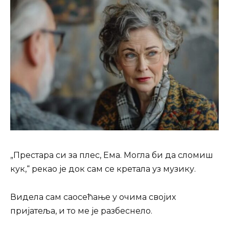
„Престара си за плес, Ема. Могла би да сломиш
кук,“ рекао је док сам се кретала уз музику.
Видела сам саосећање у очима својих
пријатеља, и то ме је разбеснело.