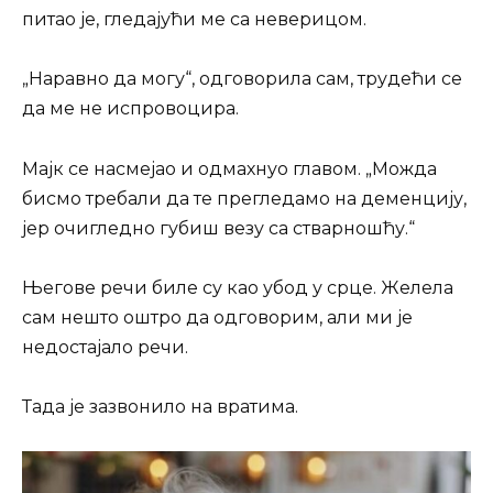
питао је, гледајући ме са неверицом.
„Наравно да могу“, одговорила сам, трудећи се
да ме не испровоцира.
Мајк се насмејао и одмахнуо главом. „Можда
бисмо требали да те прегледамо на деменцију,
јер очигледно губиш везу са стварношћу.“
Његове речи биле су као убод у срце. Желела
сам нешто оштро да одговорим, али ми је
недостајало речи.
Тада је зазвонило на вратима.