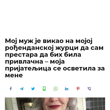
Мој муж је викао на мојој
рођенданској журци да сам
престара да бих била
привлачна – моја
пријатељица се осветила за
мене