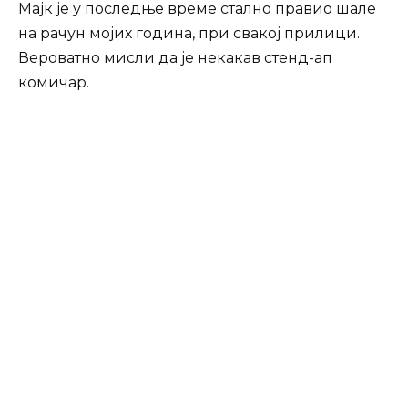
Мајк је у последње време стално правио шале
на рачун мојих година, при свакој прилици.
Вероватно мисли да је некакав стенд-ап
комичар.