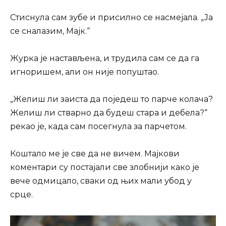
Стиснула сам зубе и присилно се насмејала. „Ја
се сналазим, Мајк.“
Журка је настављена, и трудила сам се да га
игноришем, али он није попуштао.
„Желиш ли заиста да поједеш то парче колача?
Желиш ли стварно да будеш стара и дебела?“
рекао је, када сам посегнула за парчетом.
Коштало ме је све да не вичем. Мајкови
коментари су постајали све злобнији како је
вече одмицало, сваки од њих мали убод у
срце.