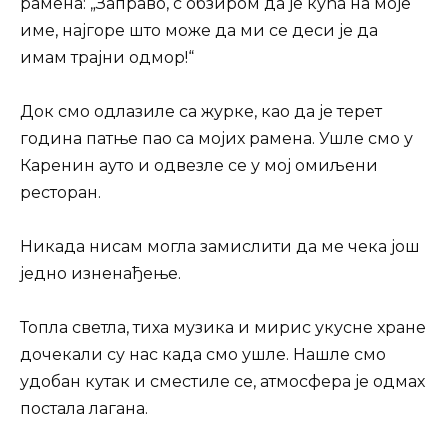
рамена: „Заправо, с обзиром да је кућа на моје
име, најгоре што може да ми се деси је да
имам трајни одмор!“
Док смо одлазиле са журке, као да је терет
година патње пао са мојих рамена. Ушле смо у
Каренин ауто и одвезле се у мој омиљени
ресторан.
Никада нисам могла замислити да ме чека још
једно изненађење.
Топла светла, тиха музика и мирис укусне хране
дочекали су нас када смо ушле. Нашле смо
удобан кутак и сместиле се, атмосфера је одмах
постала лагана.