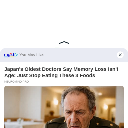
Можда ће Вам се свидети