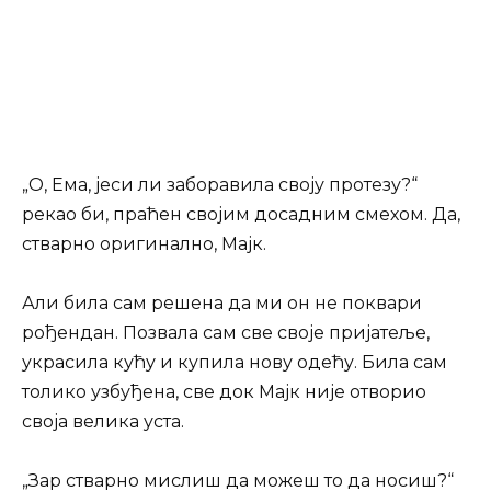
„О, Ема, јеси ли заборавила своју протезу?“
рекао би, праћен својим досадним смехом. Да,
стварно оригинално, Мајк.
Али била сам решена да ми он не поквари
рођендан. Позвала сам све своје пријатеље,
украсила кућу и купила нову одећу. Била сам
толико узбуђена, све док Мајк није отворио
своја велика уста.
„Зар стварно мислиш да можеш то да носиш?“