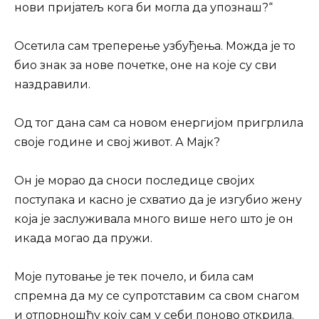
нови пријатељ кога би могла да упознаш?“
Осетила сам треперење узбуђења. Можда је то
био знак за нове почетке, оне на које су сви
наздравили.
Од тог дана сам са новом енергијом пригрлила
своје године и свој живот. А Мајк?
Он је морао да сноси последице својих
поступака и касно је схватио да је изгубио жену
која је заслуживала много више него што је он
икада могао да пружи.
Моје путовање је тек почело, и била сам
спремна да му се супротставим са свом снагом
и отпорношћу коју сам у себи поново открила.