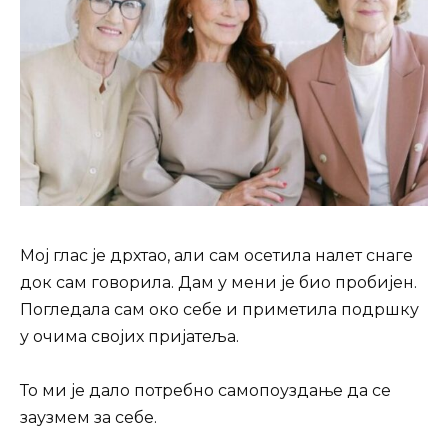
Мој глас је дрхтао, али сам осетила налет снаге
док сам говорила. Дам у мени је био пробијен.
Погледала сам око себе и приметила подршку
у очима својих пријатеља.
То ми је дало потребно самопоуздање да се
заузмем за себе.