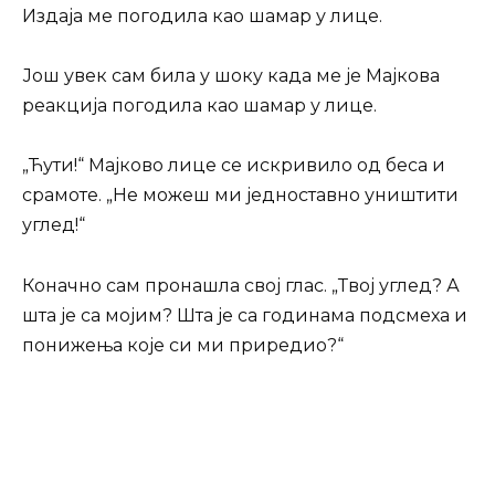
Издаја ме погодила као шамар у лице.
Још увек сам била у шоку када ме је Мајкова
реакција погодила као шамар у лице.
„Ћути!“ Мајково лице се искривило од беса и
срамоте. „Не можеш ми једноставно уништити
углед!“
Коначно сам пронашла свој глас. „Твој углед? А
шта је са мојим? Шта је са годинама подсмеха и
понижења које си ми приредио?“