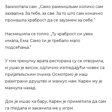
Захихотала сам. „Само размишљам колико сам
захвална. За тебе, за све. За то што сам коначно
пронашла храброст да се заузмем за себе.“
Насмешила се топло. „Ту храброст си увек
имала, Ема. Само ти је требало мало
подсећања.“
У том тренутку врата ресторана су се отворила,
и ушао је висок, одлично изгледајући човек са
пријатељским очима. Осмотрио је наш
разиграни друштво и махнуо нам. Карен му је
махнула назад.
Док је ишао ка бару, Карен је приметила да сам
га гледала и закачила ме у игри.