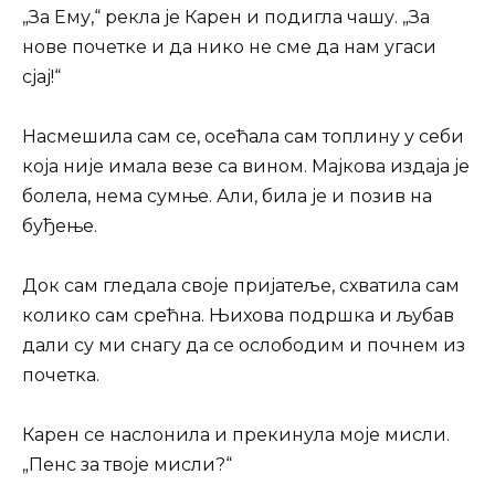
„За Ему,“ рекла је Карен и подигла чашу. „За
нове почетке и да нико не сме да нам угаси
сјај!“
Насмешила сам се, осећала сам топлину у себи
која није имала везе са вином. Мајкова издаја је
болела, нема сумње. Али, била је и позив на
буђење.
Док сам гледала своје пријатеље, схватила сам
колико сам срећна. Њихова подршка и љубав
дали су ми снагу да се ослободим и почнем из
почетка.
Карен се наслонила и прекинула моје мисли.
„Пенс за твоје мисли?“