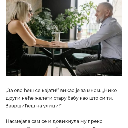
„За ово ћеш се кајати!“ викао је за мном. „Нико
други неће желети стару бабу као што си ти.
Завршићеш на улици!“
Насмејала сам се и довикнула му преко