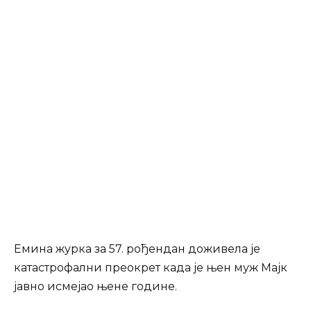
Емина журка за 57. рођендан доживела је
катастрофални преокрет када је њен муж Мајк
јавно исмејао њене године.