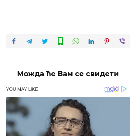
Можда ће Вам се свидети