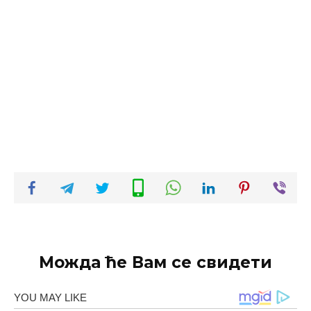
Можда ће Вам се свидети